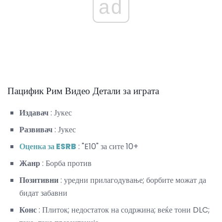
ad
Пацифик Рим Видео Детали за играта
Издавач
: Јукес
Развивач
: Јукес
Оценка за ESRB
: "E10" за сите 10+
Жанр
: Борба против
Позитивни
: уредни прилагодување; борбите можат да
бидат забавни
Конс
: Плиток; недостаток на содржина; веќе тони DLC;