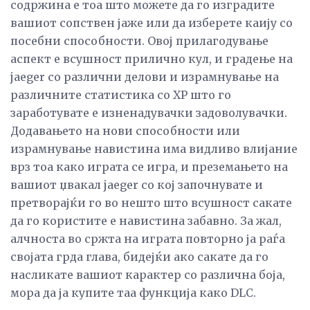
содржина е тоа што можете да го изградите
вашиот сопствен јаже или да изберете каију со
посебни способности. Овој прилагодување
аспект е всушност прилично кул, и градење на
jaeger со различни делови и израмнување на
различните статистика со XP што го
заработувате е изненадувачки задоволувачки.
Додавањето на нови способности или
израмнување навистина има видливо влијание
врз тоа како играта се игра, и преземањето на
вашиот џвакал jaeger со кој започнувате и
претворајќи го во нешто што всушност сакате
да го користите е навистина забавно. За жал,
алчноста во сржта на играта повторно ја раѓа
својата грда глава, бидејќи ако сакате да го
насликате вашиот карактер со различна боја,
мора да ја купите таа функција како DLC.