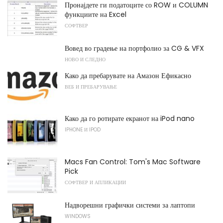
Пронајдете ги податоците со ROW и COLUMN
функциите на Excel
СОФТВЕР
Вовед во градење на портфолио за CG & VFX
НОВО И СЛЕДНО
Како да пребарувате на Амазон Ефикасно
ВЕБ И ПРЕБАРУВАЊЕ
Како да го ротирате екранот на iPod nano
IPHONE И IPOD
Macs Fan Control: Tom's Mac Software
Pick
СОФТВЕР И АПЛИКАЦИИ
Надворешни графички системи за лаптопи
WINDOWS