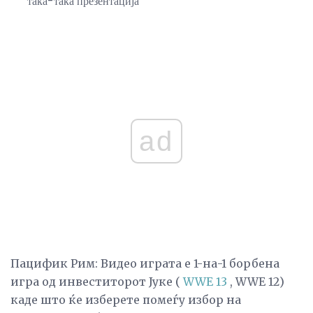
така-така презентација
ad
Пацифик Рим: Видео играта е 1-на-1 борбена
игра од инвеститорот Јуке (
WWE 13
, WWE 12)
каде што ќе изберете помеѓу избор на