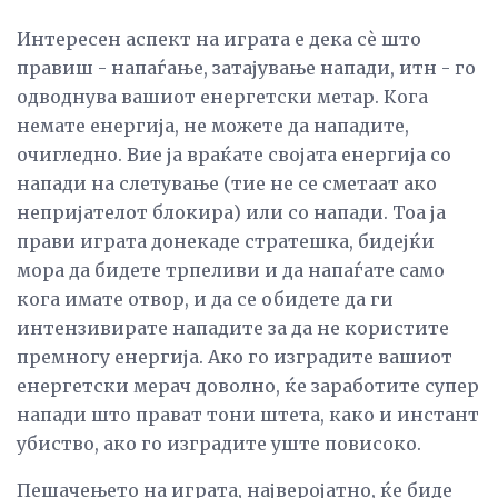
Интересен аспект на играта е дека сè што
правиш - напаѓање, затајување напади, итн - го
одводнува вашиот енергетски метар. Кога
немате енергија, не можете да нападите,
очигледно. Вие ја враќате својата енергија со
напади на слетување (тие не се сметаат ако
непријателот блокира) или со напади. Тоа ја
прави играта донекаде стратешка, бидејќи
мора да бидете трпеливи и да напаѓате само
кога имате отвор, и да се обидете да ги
интензивирате нападите за да не користите
премногу енергија. Ако го изградите вашиот
енергетски мерач доволно, ќе заработите супер
напади што прават тони штета, како и инстант
убиство, ако го изградите уште повисоко.
Пешачењето на играта, најверојатно, ќе биде