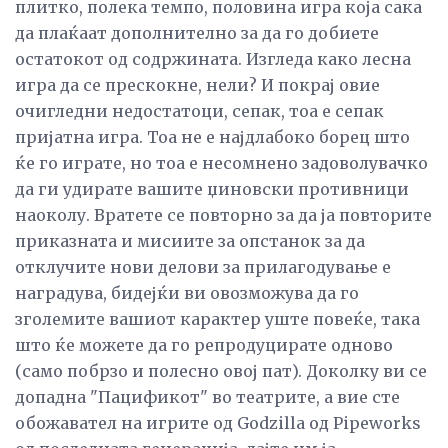
плитко, полека темпо, половина игра која сака
да плаќаат дополнително за да го добиете
остатокот од содржината. Изгледа како лесна
игра да се прескокне, нели? И покрај овие
очигледни недостатоци, сепак, тоа е сепак
пријатна игра. Тоа не е најдлабоко борец што
ќе го играте, но тоа е несомнено задоволувачко
да ги удирате вашите џиновски противници
наоколу. Вратете се повторно за да ја повторите
приказната и мисиите за опстанок за да
отклучите нови делови за прилагодување е
наградува, бидејќи ви овозможува да го
зголемите вашиот карактер уште повеќе, така
што ќе можете да го репродуцирате одново
(само побрзо и полесно овој пат). Доколку ви се
допадна "Пацификот" во театрите, а вие сте
обожавател на игрите од Godzilla од Pipeworks