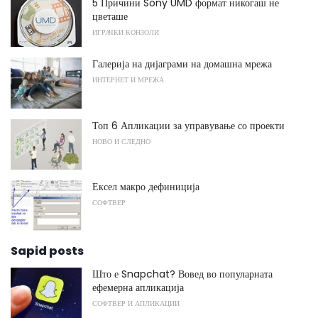
5 Причини Sony UMD формат никогаш не
цветаше
ИГРАЧКИ КОНЗОЛИ
Галерија на дијаграми на домашна мрежа
ИНТЕРНЕТ И МРЕЖА
Топ 6 Апликации за управување со проекти
НОВО И СЛЕДНО
Ексел макро дефиниција
СОФТВЕР
Sapid posts
Што е Snapchat? Вовед во популарната
ефемерна апликација
СОФТВЕР И АПЛИКАЦИИ