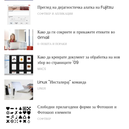
Преглед на дијагностичка алатка на Fujitsu
СОФТВЕР И АПЛИКАЦИИ
Како да ги сокриете и прикажете етикети во
Gmail
Е-ПОШТА И ПОРАКИ
Како да креирате документ за обработка на нов
збор во страниците '09
MACS
Linux "Инсталирај" команда
LINUX
Слободни прилагодени форми за Фотошоп и
Фотошоп елементи
СОФТВЕР