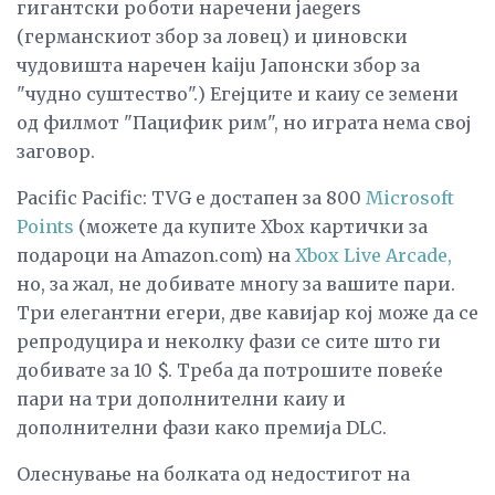
гигантски роботи наречени jaegers
(германскиот збор за ловец) и џиновски
чудовишта наречен kaiju Јапонски збор за
"чудно суштество".) Егејците и каиу се земени
од филмот "Пацифик рим", но играта нема свој
заговор.
Pacific Pacific: TVG е достапен за 800
Microsoft
Points
(можете да купите Xbox картички за
подароци на Amazon.com) на
Xbox Live Arcade,
но, за жал, не добивате многу за вашите пари.
Три елегантни егери, две кавијар кој може да се
репродуцира и неколку фази се сите што ги
добивате за 10 $. Треба да потрошите повеќе
пари на три дополнителни каиу и
дополнителни фази како премија DLC.
Олеснување на болката од недостигот на