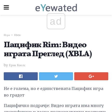
ad
Игри
Xbox
Пацифик Rim: Видео
играта Преглед (XBLA)
by Ерик Кволс
Не е голема, но е единствената Пацифик игра
во градот
Пацифичко подрачје: Видео играта има многу
специфични и лесно препознатливи пропусти,