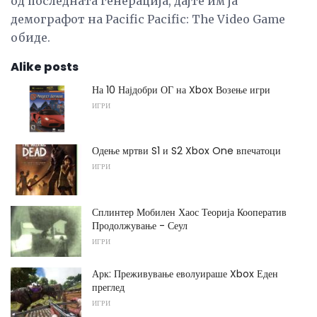
од последната генерација, дајте им ја
демографот на Pacific Pacific: The Video Game
обиде.
Alike posts
На 10 Најдобри ОГ на Xbox Возење игри
ИГРИ
Одење мртви S1 и S2 Xbox One впечатоци
ИГРИ
Сплинтер Мобилен Хаос Теорија Кооператив
Продолжување - Сеул
ИГРИ
Арк: Преживување еволуираше Xbox Еден
преглед
ИГРИ