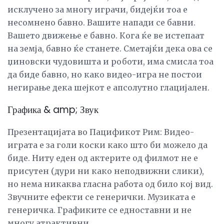
исклучено за многу играчи, бидејќи тоа е
несомнено бавно. Вашите напади се бавни.
Вашето движење е бавно. Кога ќе ве истепаат
на земја, бавно ќе станете. Сметајќи дека ова се
џиновски чудовишта и роботи, има смисла тоа
да биде бавно, но како видео-игра не постои
негирање дека шејкот е апсолутно глацијален.
Графика & amp; Звук
Презентацијата во Пацификот Рим: Видео-
играта е за голи коски како што би можело да
биде. Ниту еден од актерите од филмот не е
присутен (дури ни како неподвижни слики),
но нема никаква гласна работа од било кој вид.
Звучните ефекти се генерички. Музиката е
генеричка. Графиките се едноставни и не
многу атрактивни.