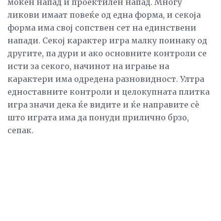
моќен напад и проектилен напад. Многу
ликови имаат повеќе од една форма, и секоја
форма има свој сопствен сет на единствени
напади. Секој карактер игра малку поинаку од
другите, па дури и ако основните контроли се
исти за секого, начинот на играње на
карактери има одредена разновидност. Ултра
едноставните контроли и целокупната плитка
игра значи дека ќе видите и ќе направите сè
што играта има да понуди прилично брзо,
сепак.