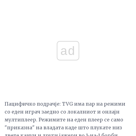
ad
Пацифичко подрачје: TVG има пар на режими
со еден играч заедно со локалниот и онлајн
мултиплеер. Режимите на еден плеер се само
"приказна" на владата каде што плукате низ
двете каиуи и други јажери во 1-на-1 борби,