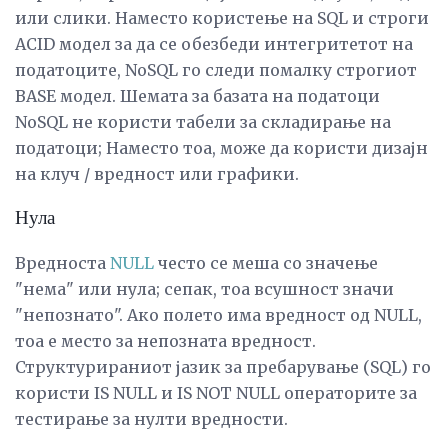
или слики. Наместо користење на SQL и строги
ACID модел за да се обезбеди интегритетот на
податоците, NoSQL го следи помалку строгиот
BASE модел. Шемата за базата на податоци
NoSQL не користи табели за складирање на
податоци; Наместо тоа, може да користи дизајн
на клуч / вредност или графики.
Нула
Вредноста
NULL
често се меша со значење
"нема" или нула; сепак, тоа всушност значи
"непознато". Ако полето има вредност од NULL,
тоа е место за непозната вредност.
Структурираниот јазик за пребарување (SQL) го
користи IS NULL и IS NOT NULL операторите за
тестирање за нулти вредности.