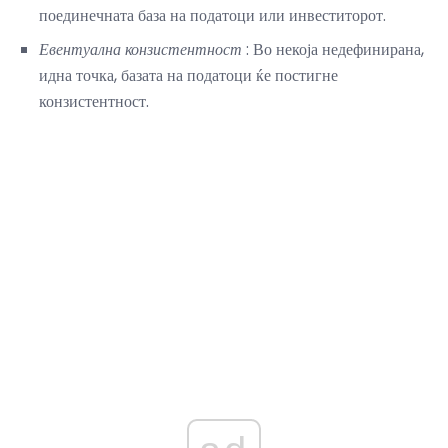
поединечната база на податоци или инвеститорот.
Евентуална конзистентност
: Во некоја недефинирана,
идна точка, базата на податоци ќе постигне
конзистентност.