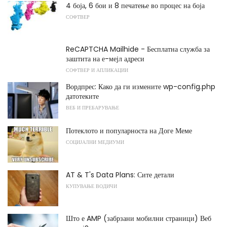
4 боја, 6 бои и 8 печатење во процес на боја
СОФТВЕР
ReCAPTCHA Mailhide - Бесплатна служба за
заштита на е-мејл адреси
СОФТВЕР И АПЛИКАЦИИ
Вордпрес: Како да ги измените wp-config.php
датотеките
ВЕБ И ПРЕБАРУВАЊЕ
Потеклото и популарноста на Доге Меме
СОЦИЈАЛНИ МЕДИУМИ
AT & T's Data Plans: Сите детали
КУПУВАЊЕ ВОДИЧИ
Што е AMP (забрзани мобилни страници) Веб