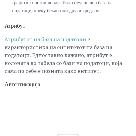
трајно ќе постои во која било неуспешна база на
податоци, преку бекап или други средства.
Атрибут
Атрибутот на база на податоци
е
карактеристика на ентитетот на база на
податоци. Едноставно кажано, атрибут е
колоната во табела со бази на податоци, која
сама по себе е позната како ентитет.
Автентикација