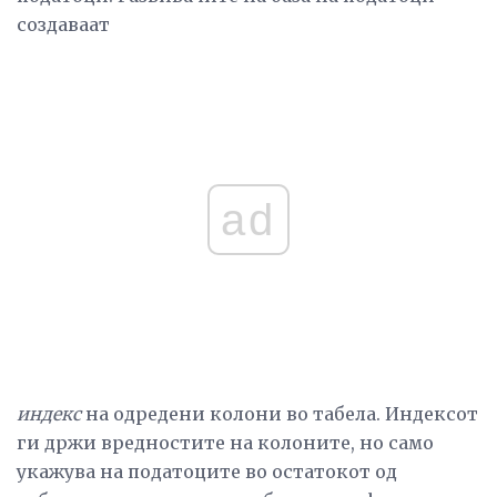
создаваат
ad
индекс
на одредени колони во табела. Индексот
ги држи вредностите на колоните, но само
укажува на податоците во остатокот од