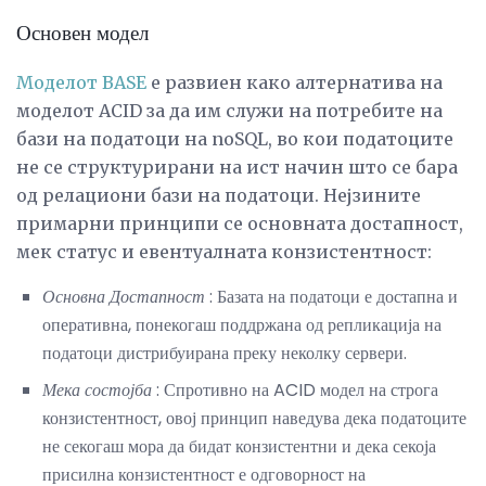
Основен модел
Моделот BASE
е развиен како алтернатива на
моделот ACID за да им служи на потребите на
бази на податоци на noSQL, во кои податоците
не се структурирани на ист начин што се бара
од релациони бази на податоци. Нејзините
примарни принципи се основната достапност,
мек статус и евентуалната конзистентност:
Основна Достапност
: Базата на податоци е достапна и
оперативна, понекогаш поддржана од репликација на
податоци дистрибуирана преку неколку сервери.
Мека состојба
: Спротивно на ACID модел на строга
конзистентност, овој принцип наведува дека податоците
не секогаш мора да бидат конзистентни и дека секоја
присилна конзистентност е одговорност на