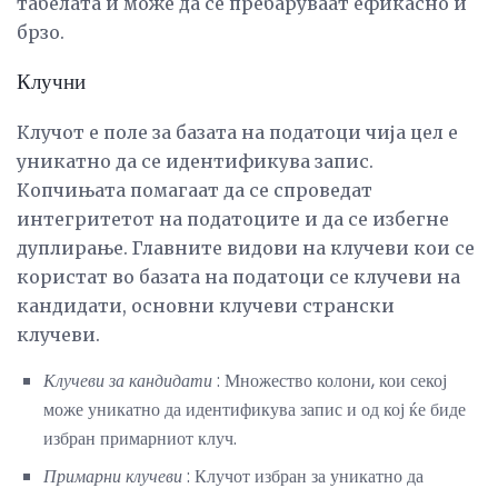
табелата и може да се пребаруваат ефикасно и
брзо.
Клучни
Клучот е поле за базата на податоци чија цел е
уникатно да се идентификува запис.
Копчињата помагаат да се спроведат
интегритетот на податоците и да се избегне
дуплирање. Главните видови на клучеви кои се
користат во базата на податоци се клучеви на
кандидати, основни клучеви странски
клучеви.
Клучеви за кандидати
: Множество колони, кои секој
може уникатно да идентификува запис и од кој ќе биде
избран примарниот клуч.
Примарни клучеви
: Клучот избран за уникатно да