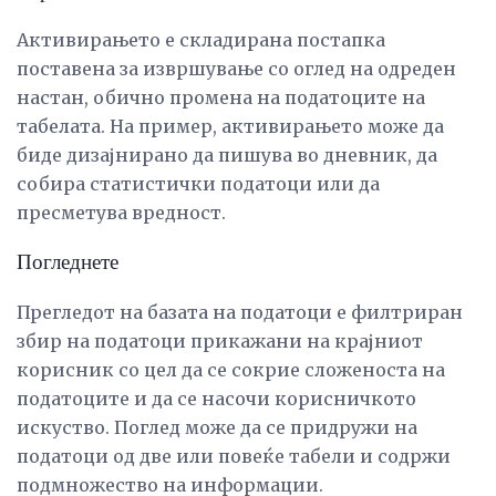
Активирањето е складирана постапка
поставена за извршување со оглед на одреден
настан, обично промена на податоците на
табелата. На пример, активирањето може да
биде дизајнирано да пишува во дневник, да
собира статистички податоци или да
пресметува вредност.
Погледнете
Прегледот на базата на податоци е филтриран
збир на податоци прикажани на крајниот
корисник со цел да се сокрие сложеноста на
податоците и да се насочи корисничкото
искуство. Поглед може да се придружи на
податоци од две или повеќе табели и содржи
подмножество на информации.