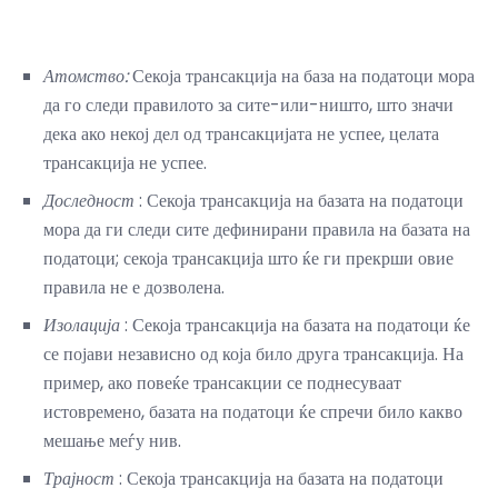
Атомство:
Секоја трансакција на база на податоци мора
да го следи правилото за сите-или-ништо, што значи
дека ако некој дел од трансакцијата не успее, целата
трансакција не успее.
Доследност
: Секоја трансакција на базата на податоци
мора да ги следи сите дефинирани правила на базата на
податоци; секоја трансакција што ќе ги прекрши овие
правила не е дозволена.
Изолација
: Секоја трансакција на базата на податоци ќе
се појави независно од која било друга трансакција. На
пример, ако повеќе трансакции се поднесуваат
истовремено, базата на податоци ќе спречи било какво
мешање меѓу нив.
Трајност
: Секоја трансакција на базата на податоци