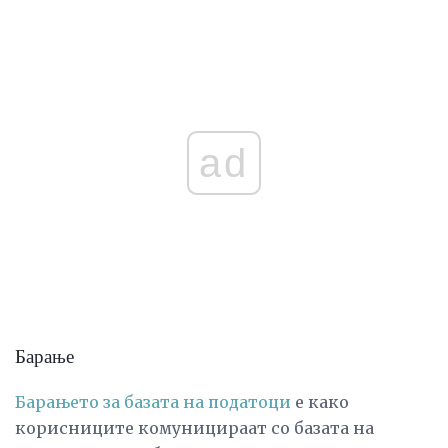
ad
Барање
Барањето за базата на податоци
е како
корисниците комуницираат со базата на