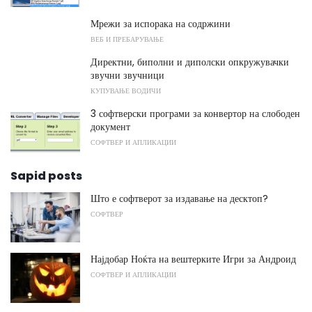
Мрежи за испорака на содржини
ВЕБ И ПРЕБАРУВАЊЕ
Директни, биполни и диполски опкружувачки
звучни звучници
КУПУВАЊЕ ВОДИЧИ
3 софтверски програми за конвертор на слободен
документ
СОФТВЕР И АПЛИКАЦИИ
Sapid posts
Што е софтверот за издавање на десктоп?
СОФТВЕР
Најдобар Ноќта на вештерките Игри за Андроид
СОФТВЕР И АПЛИКАЦИИ