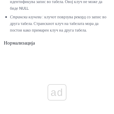
идентификува запис во табела. Овој клуч не може да
биде NULL.
Странски клучеви
: клучот поврзува рекорд со запис во
друга табела. Странскиот клуч на табелата мора да
постои како примарен клуч на друга табела.
Нормализација
ad