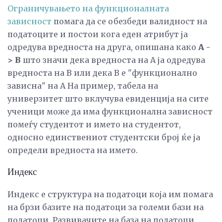
Ограничувањето на функционалната
зависност
помага да се обезбеди валидност на
податоците и постои кога еден атрибут ја
одредува вредноста на друга, опишана како
A -
> B
што значи дека вредноста на A ја одредува
вредноста на B или дека B е "функционално
зависна" на A На пример, табела на
универзитет што вклучува евиденција на сите
ученици може да има функционална зависност
помеѓу студентот и името на студентот,
односно единствениот студентски број ќе ја
определи вредноста на името.
Индекс
Индекс е структура на податоци која им помага
на брзи базите на податоци за големи бази на
податоци. Развивачите на база на податоци