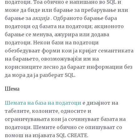
податоци. Тоа обично е напишано во SQL и
може да биде или барање за пребарување или
барање за
акција
. Одбраното барање бара
податоци од базата на податоци; акционото
барање се менува, ажурира или додава
податоци. Некои бази на податоци
обезбедуваат форми кои ја кријат семантиката
на барањето, овозможувајќи им на
корисниците лесно да бараат информации без
да мора да ја разберат SQL.
Шема
Шемата на база на податоци
е дизајнот на
табелите, колоните, односите и
ограничувањата кои ја сочинуваат базата на
податоци. Шемите обично се опишуваат со
помош на изјавата SQL CREATE.