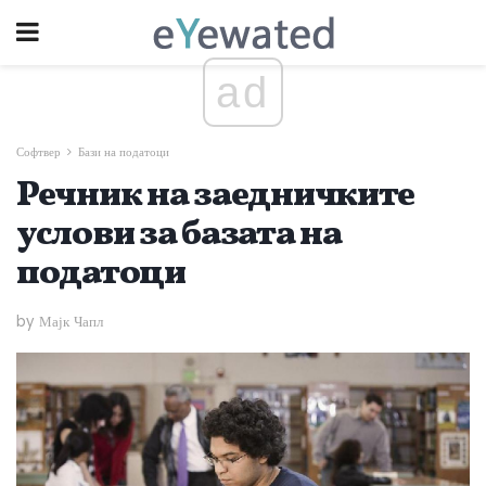
ad
Софтвер
Бази на податоци
Речник на заедничките
услови за базата на
податоци
by Мајк Чапл