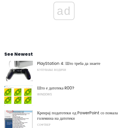
ad
See Newest
PlayStation 4: Што треба да знаете
КУПУВАЊЕ ВОДИЧИ
Што е датотека R00?
WINDOWS
Креирај податотеки од PowerPoint со помала
големина на датотеки
СОФТВЕР