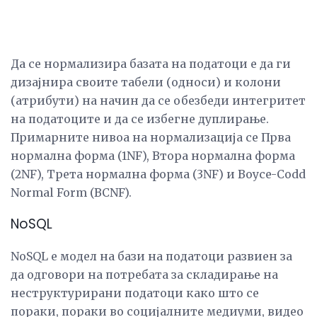
Да се ​​нормализира базата на податоци е да ги
дизајнира своите табели (односи) и колони
(атрибути) на начин да се обезбеди интегритет
на податоците и да се избегне дуплирање.
Примарните нивоа на нормализација се Прва
нормална форма (1NF), Втора нормална форма
(2NF), Трета нормална форма (3NF) и Boyce-Codd
Normal Form (BCNF).
NoSQL
NoSQL е модел на бази на податоци развиен за
да одговори на потребата за складирање на
неструктурирани податоци како што се
пораки, пораки во социјалните медиуми, видео