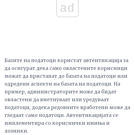
ad
Базите на податоци користат автентикација за
да осигурат дека само овластените корисници
можат да пристапат до базата на податоци или
одредени аспекти на базата на податоци. На
пример, администраторите може да бидат
овластени да вметнуваат или уредуваат
податоци, додека редовните вработени може да
гледаат само податоци. Автентикацијата се
имплементира со кориснички имиња и
лозинки.