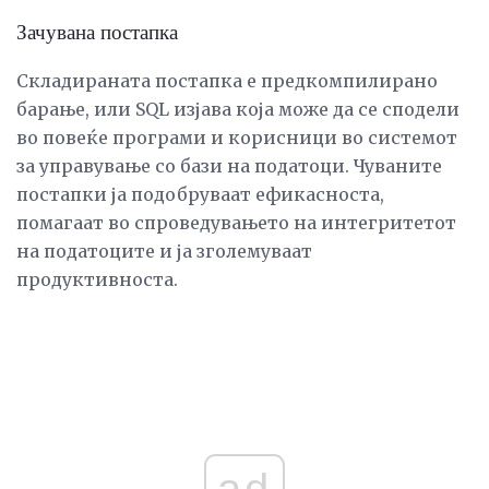
Зачувана постапка
Складираната постапка е предкомпилирано
барање, или SQL изјава која може да се сподели
во повеќе програми и корисници во системот
за управување со бази на податоци. Чуваните
постапки ја подобруваат ефикасноста,
помагаат во спроведувањето на интегритетот
на податоците и ја зголемуваат
продуктивноста.
ad