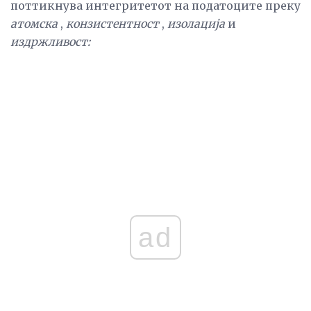
поттикнува интегритетот на податоците преку
атомска
,
конзистентност
,
изолација
и
издржливост:
ad