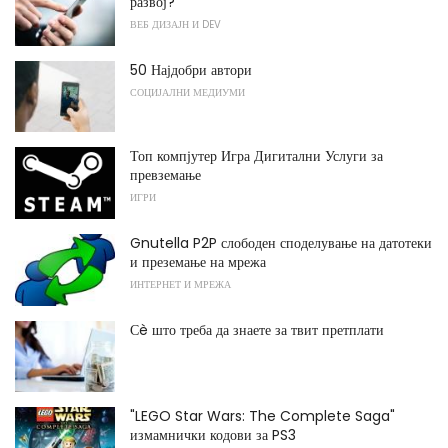
развој?
ВЕБ ДИЗАЈН И DEV
50 Најдобри автори
СОЦИЈАЛНИ МЕДИУМИ
Топ компјутер Игра Дигитални Услуги за
превземање
ИГРИ
Gnutella P2P слободен споделување на датотеки
и преземање на мрежа
ИНТЕРНЕТ И МРЕЖА
Сè што треба да знаете за твит претплати
"LEGO Star Wars: The Complete Saga"
измамнички кодови за PS3