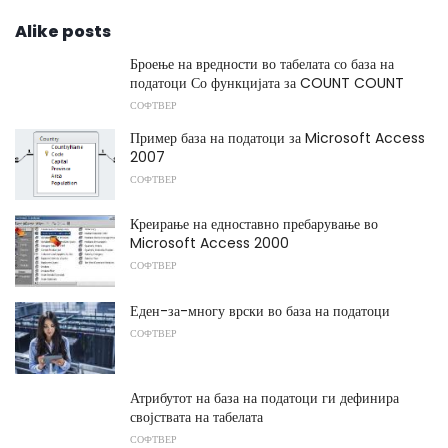
Alike posts
Броење на вредности во табелата со база на
податоци Со функцијата за COUNT COUNT
СОФТВЕР
Пример база на податоци за Microsoft Access
2007
СОФТВЕР
Креирање на едноставно пребарување во
Microsoft Access 2000
СОФТВЕР
Еден-за-многу врски во база на податоци
СОФТВЕР
Атрибутот на база на податоци ги дефинира
својствата на табелата
СОФТВЕР