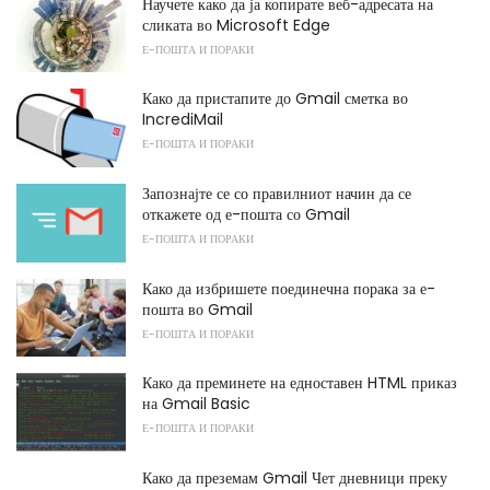
Научете како да ја копирате веб-адресата на
сликата во Microsoft Edge
Е-ПОШТА И ПОРАКИ
Како да пристапите до Gmail сметка во
IncrediMail
Е-ПОШТА И ПОРАКИ
Запознајте се со правилниот начин да се
откажете од е-пошта со Gmail
Е-ПОШТА И ПОРАКИ
Како да избришете поединечна порака за е-
пошта во Gmail
Е-ПОШТА И ПОРАКИ
Како да преминете на едноставен HTML приказ
на Gmail Basic
Е-ПОШТА И ПОРАКИ
Како да преземам Gmail Чет дневници преку