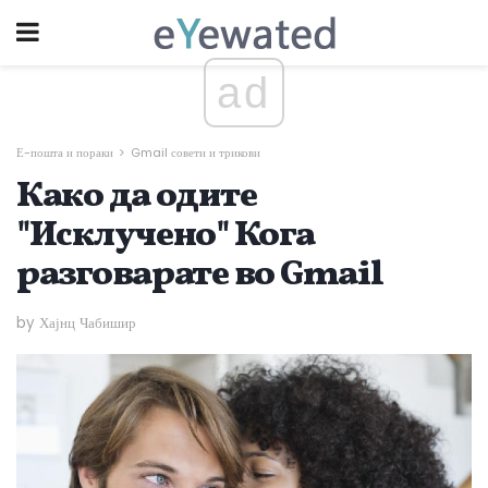
ad
Е-пошта и пораки
Gmail совети и трикови
Како да одите
"Исклучено" Кога
разговарате во Gmail
by Хајнц Чабишир