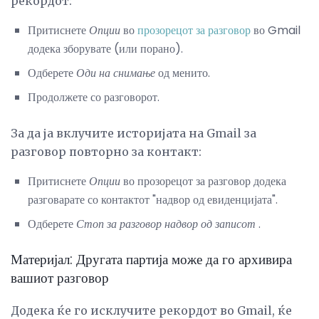
рекордот:
Притиснете
Опции
во
прозорецот за разговор
во Gmail
додека зборувате (или порано).
Одберете
Оди на снимање
од менито.
Продолжете со разговорот.
За да ја вклучите историјата на Gmail за
разговор повторно за контакт:
Притиснете
Опции
во прозорецот за разговор додека
разговарате со контактот "надвор од евиденцијата".
Одберете
Стоп за разговор надвор од записот
.
Материјал: Другата партија може да го архивира
вашиот разговор
Додека ќе го исклучите рекордот во Gmail, ќе