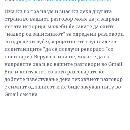
Имајќи го тоа на ум и знаејќи дека другата
страна во вашиот разговор може да ја задржи
истата историја, можеби ќе сакате да одите
"надвор од записникот" за одредени разговори
со одредени луѓе (веројатно сте слушнале за
испитаниците "да се исклучи рекордот "со
новинари). Верувале или не, можете да го
направите ова и во вашите разговори во Gmail.
Вие и контактот со кого разговарате ќе
добиете известување дека тековниот разговор
е симнат од записот и ќе биде зачуван ниту во
Gmail сметка.