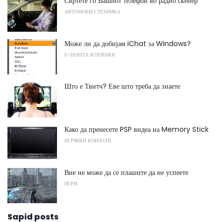
Свртете го Вашиот телефон во радио скенер
АВТОМОБИЛ ТЕХНИКА
Може ли да добијам iChat за Windows?
Е-ПОШТА И ПОРАКИ
Што е Твитч? Еве што треба да знаете
Како да пренесете PSP видеа на Memory Stick
ИГРАЧКИ КОНЗОЛИ
Вие не може да се плашите да не успеете
ИГРИ
Sapid posts