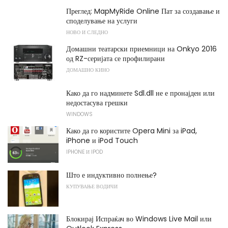
Преглед: MapMyRide Online Пат за создавање и
споделување на услуги
НОВО И СЛЕДНО
Домашни театарски приемници на Onkyo 2016
од RZ-серијата се профилирани
ДОМАШНО КИНО
Како да го надминете Sdl.dll не е пронајден или
недостасува грешки
WINDOWS
Како да го користите Opera Mini за iPad,
iPhone и iPod Touch
IPHONE И IPOD
Што е индуктивно полнење?
КУПУВАЊЕ ВОДИЧИ
Блокирај Испраќач во Windows Live Mail или