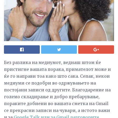
Без разлика на медиумот, веднаш штом ќе
пристигне вашата порака, примателот може и
ќе го направи тоа како што сака. Сепак, некои
медиуми се подобри во одржувањето на
постојани записи од другите. Благодарение на
големо складирање и добро пребарување,
пораките добиени во вашата сметка на Gmail
се прекрасни записи на чувари, а истото важи
и за
Google Talk или за Gmail разговорите
.