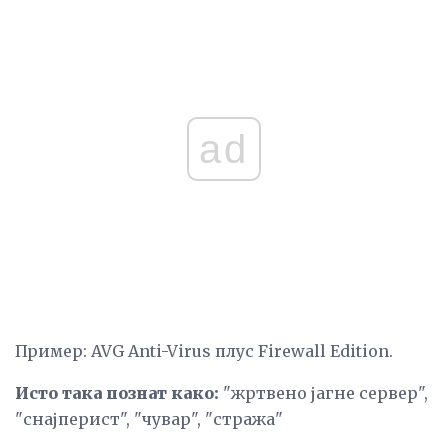
ad
Пример: AVG Anti-Virus плус Firewall Edition.
Исто така познат како:
"жртвено јагне сервер",
"снајперист", "чувар", "стража"