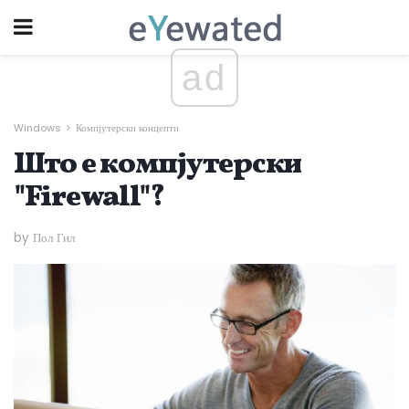
ad
Windows
Компјутерски концепти
Што е компјутерски
"Firewall"?
by Пол Гил