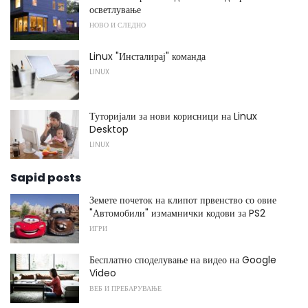
осветлување
НОВО И СЛЕДНО
Linux "Инсталирај" команда
LINUX
Туторијали за нови корисници на Linux
Desktop
LINUX
Sapid posts
Земете почеток на клипот првенство со овие
"Автомобили" измамнички кодови за PS2
ИГРИ
Бесплатно споделување на видео на Google
Video
ВЕБ И ПРЕБАРУВАЊЕ