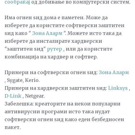
сообраќај
од добивање во компјутерски систем.
Има огнен ѕид дома е паметен. Може да
изберете да користите софтверски заштитен
ѕид како "
Зона Аларм
". Можете исто така да
изберете да инсталирате хардверски
"заштитен ѕид"
рутер
, или да користите
комбинација на хардвер и софтвер.
Примери на софтверски огнен ѕид:
Зона Аларм
, Sygate, Kerio.
Примери на хардверски заштитен ѕид:
Linksys
,
D-Link
, Netgear.
Забелешка: креаторите на некои популарни
антивирусни програми исто така нудат
софтверски огнен ѕид како еден безбедносен
пакет.