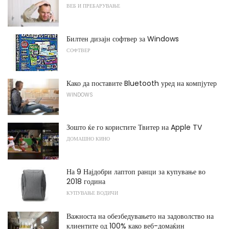
ВЕБ И ПРЕБАРУВАЊЕ
Билтен дизајн софтвер за Windows
СОФТВЕР
Како да поставите Bluetooth уред на компјутер
WINDOWS
Зошто ќе го користите Твитер на Apple TV
ДОМАШНО КИНО
На 9 Најдобри лаптоп ранци за купување во
2018 година
КУПУВАЊЕ ВОДИЧИ
Важноста на обезбедувањето на задоволство на
клиентите од 100% како веб-домаќин