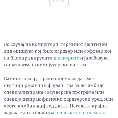
Во случај на компјутери, терминот заштитен
ѕид опишува кој било хардвер или софтвер кој
ги блокира вирусите и
хакерите
и ја забавува
инвазијата на компјутерски систем.
Самиот компјутерски ѕид може да земе
стотици различни форми. Тоа може да биде
специјализирана софтверска програма или
специјализиран физички хардверски уред, или
често комбинација од двете. Неговата крајна
задача е да го блокира
неовластен и несакан