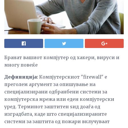
Бранат вашиот компјутер од хакери, вируси и
многу повеќе
Дефиниција:
Компјутерскиот "firewall" е
преголем аргумент за опишување на
специјализирани одбранбени системи за
компјутерска мрежа или еден компјутерски
уред. Терминот заштитен ѕид доаѓа од
изградбата, каде што специјализираните
системи за заштита од пожари вклучуваат