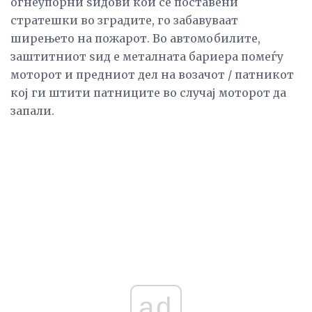
огнеупорни ѕидови кои се поставени
стратешки во зградите, го забавуваат
ширењето на пожарот. Во автомобилите,
заштитниот ѕид е металната бариера помеѓу
моторот и предниот дел на возачот / патникот
кој ги штити патниците во случај моторот да
запали.
ad