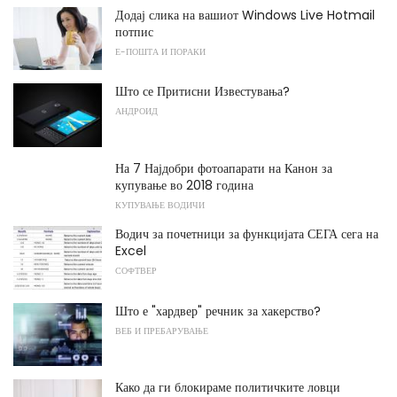
Додај слика на вашиот Windows Live Hotmail
потпис
Е-ПОШТА И ПОРАКИ
Што се Притисни Известувања?
АНДРОИД
На 7 Најдобри фотоапарати на Канон за
купување во 2018 година
КУПУВАЊЕ ВОДИЧИ
Водич за почетници за функцијата СЕГА сега на
Excel
СОФТВЕР
Што е "хардвер" речник за хакерство?
ВЕБ И ПРЕБАРУВАЊЕ
Како да ги блокираме политичките ловци