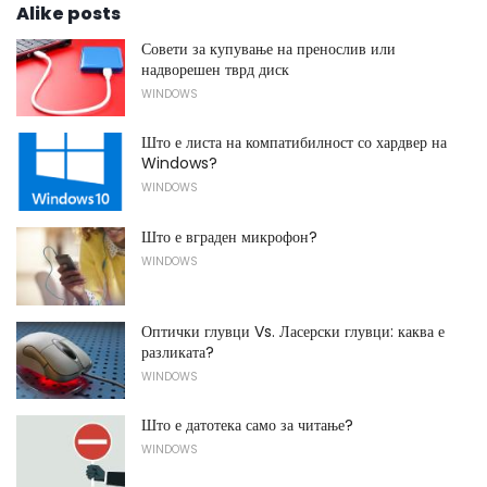
Alike posts
Совети за купување на пренослив или
надворешен тврд диск
WINDOWS
Што е листа на компатибилност со хардвер на
Windows?
WINDOWS
Што е вграден микрофон?
WINDOWS
Оптички глувци Vs. Ласерски глувци: каква е
разликата?
WINDOWS
Што е датотека само за читање?
WINDOWS