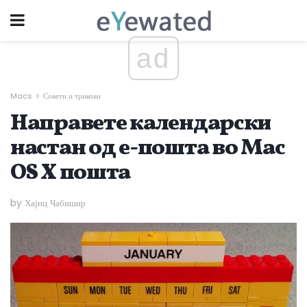
ad
Macs
Совети и трикови
Направете календарски
настан од е-пошта во Mac
OS X пошта
by Хајнц Чабишир