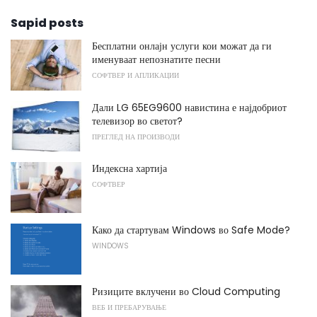
Sapid posts
Бесплатни онлајн услуги кои можат да ги
именуваат непознатите песни
СОФТВЕР И АПЛИКАЦИИ
Дали LG 65EG9600 навистина е најдобриот
телевизор во светот?
ПРЕГЛЕД НА ПРОИЗВОДИ
Индексна хартија
СОФТВЕР
Како да стартувам Windows во Safe Mode?
WINDOWS
Ризиците вклучени во Cloud Computing
ВЕБ И ПРЕБАРУВАЊЕ