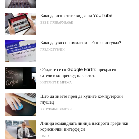
Како да испратите видеа на YouTube
ВЕБ И ПРЕБАРУВАЊЕ
Како да увоз на омилени веб прелистувач?
ПРЕЛИСТУВАЧИ
Обидете се со Google Earth: прекрасен
сателитско преглед на светот.
ИНТЕРНЕТ И МРЕЖА
Што да знаете пред да купите компјутерски
глушец
КУПУВАЊЕ ВОДИЧИ
Линија командната линија наспроти графички
кориснички интерфејси
LINUX