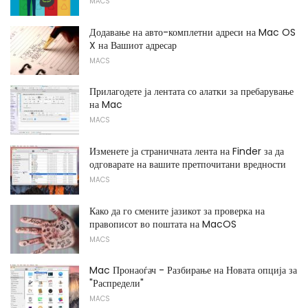
MACS
Додавање на авто-комплетни адреси на Mac OS
X на Вашиот адресар
MACS
Прилагодете ја лентата со алатки за пребарување
на Mac
MACS
Изменете ја страничната лента на Finder за да
одговарате на вашите претпочитани вредности
MACS
Како да го смените јазикот за проверка на
правописот во поштата на MacOS
MACS
Mac Пронаоѓач - Разбирање на Новата опција за
"Распредели"
MACS