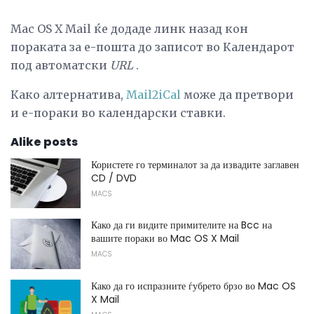
Mac OS X Mail ќе додаде линк назад кон
пораката за е-пошта до записот во Календарот
под автоматски
URL
.
Како алтернатива,
Mail2iCal
може да претвори
и е-пораки во календарски ставки.
Alike posts
Користете го терминалот за да извадите заглавен
CD / DVD
MACS
Како да ги видите примителите на Bcc на
вашите пораки во Mac OS X Mail
MACS
Како да го испразните ѓубрето брзо во Mac OS
X Mail