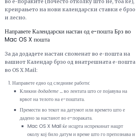
во е-пораките (почесто отколку што не, тоа ќе),
креирањето на нови календарски ставки е брзо
и лесно.
Направете Календарски настан од е-пошта Брз во
Mac OS X пошта
За да додадете настан споменат во е-пошта на
вашиот Календар брзо од внатрешната е-пошта
во OS X Mail:
Направете едно од следниве работи:
Кликни
додадете ...
во лентата што се појавува на
врвот на телото на е-поштата.
Премести во текот на датумот или времето што е
дадено за настанот во е-пораката.
Mac OS X Mail ќе исцрта испрекинат нацрт
околу кој било датум и време што го препознава и