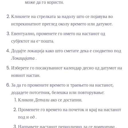
може да го користи.
Кликнете на стрелката за надолу што се појавува во
испрекинатиот преглед околу времето или датумот.
Евентуално, променете го името на настанот од
субјектот на е-пошта.
Додајте локација како што сметате дека е соодветно под
Локацијата
.
Изберете го посакуваниот календар десно од датумот на
новиот настан.
За да го промените времето и траењето на настанот,
додадете потсетник, белешка или повторување:
Кликни
Детали
ако се достапни.
Променете го времето на почеток и крај на настанот
под и
од
.
Направете настанот периодично да се
повторува
.