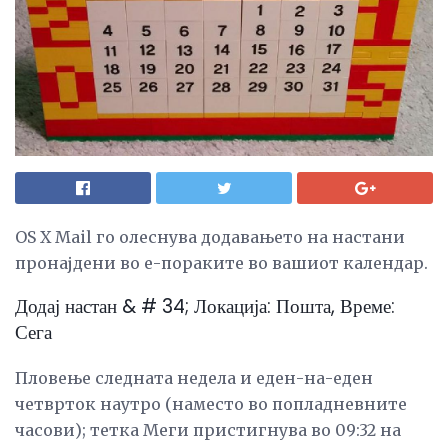
OS X Mail го олеснува додавањето на настани
пронајдени во е-пораките во вашиот календар.
Додај настан & # 34; Локација: Пошта, Време:
Сега
Пловење следната недела и еден-на-еден
четврток наутро (наместо во попладневните
часови); тетка Меги пристигнува во 09:32 на