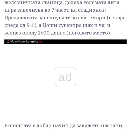
железничката станица, додека големата лига
игра започнува во 7 часот на стадионот;
Предавањата започнуваат во септември (секоја
среда од 9-11), а Џоши сугерира шах и чај и
scones околу 17:00 денес (неговото место).
ad
Е-поштата е добар начин да закажете настани,