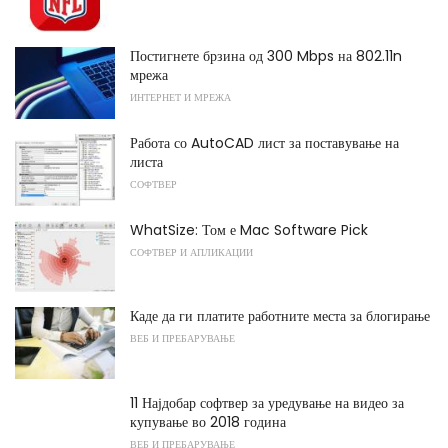
Постигнете брзина од 300 Mbps на 802.11n
мрежа
ИНТЕРНЕТ И МРЕЖА
Работа со AutoCAD лист за поставување на
листа
СОФТВЕР
WhatSize: Том е Mac Software Pick
СОФТВЕР И АПЛИКАЦИИ
Каде да ги платите работните места за блогирање
ВЕБ И ПРЕБАРУВАЊЕ
11 Најдобар софтвер за уредување на видео за
купување во 2018 година
ВЕБ И ПРЕБАРУВАЊЕ